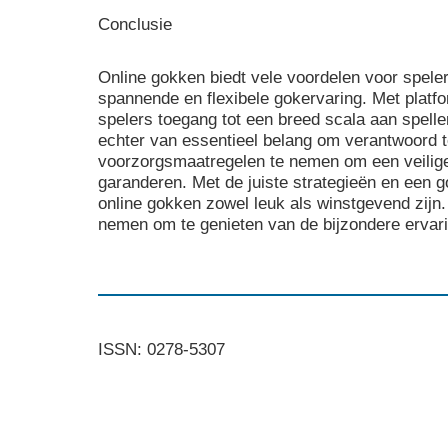
Conclusie
Online gokken biedt vele voordelen voor speler
spannende en flexibele gokervaring. Met plat
spelers toegang tot een breed scala aan spelle
echter van essentieel belang om verantwoord 
voorzorgsmaatregelen te nemen om een veilige 
garanderen. Met de juiste strategieën en een g
online gokken zowel leuk als winstgevend zijn. V
nemen om te genieten van de bijzondere ervari
ISSN: 0278-5307