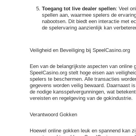
Toegang tot live dealer spellen
: Veel on
spellen aan, waarmee spelers de ervarin
nabootsen. Dit biedt een interactie met e
de spelervaring aanzienlijk kan verbetere
Veiligheid en Beveiliging bij SpeelCasino.org
Een van de belangrijkste aspecten van online g
SpeelCasino.org stelt hoge eisen aan veiligh
spelers te beschermen. Alle transacties worden
gegevens worden veilig bewaard. Daarnaast is 
de nodige kansspelvergunningen, wat betekent 
vereisten en regelgeving van de gokindustrie.
Verantwoord Gokken
Hoewel online gokken leuk en spannend kan zij