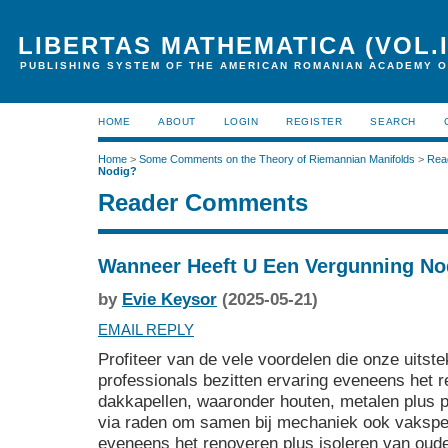
LIBERTAS MATHEMATICA (VOL.I
PUBLISHING SYSTEM OF THE AMERICAN ROMANIAN ACADEMY O
HOME
ABOUT
LOGIN
REGISTER
SEARCH
Home
>
Some Comments on the Theory of Riemannian Manifolds
>
Rea
Nodig?
Reader Comments
Wanneer Heeft U Een Vergunning No
by
Evie Keysor
(2025-05-21)
EMAIL REPLY
Profiteer van de vele voordelen die onze uitst
professionals bezitten ervaring eveneens het 
dakkapellen, waaronder houten, metalen plus p
via raden om samen bij mechaniek ook vakspec
eveneens het renoveren plus isoleren van oude