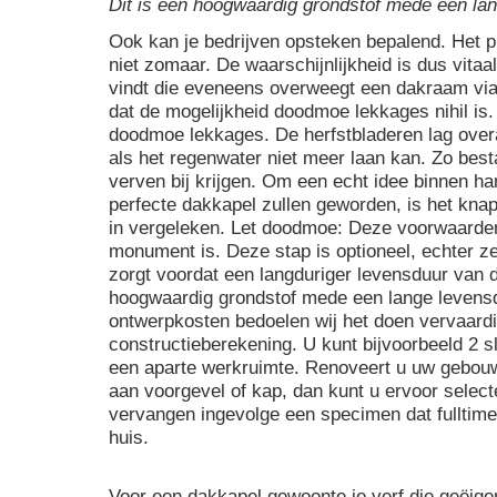
Dit is een hoogwaardig grondstof mede een lan
Ook kan je bedrijven opsteken bepalend. Het 
niet zomaar. De waarschijnlijkheid is dus vitaa
vindt die eveneens overweegt een dakraam via 
dat de mogelijkheid doodmoe lekkages nihil is.
doodmoe lekkages. De herfstbladeren lag over
als het regenwater niet meer laan kan. Zo best
verven bij krijgen. Om een echt idee binnen ha
perfecte dakkapel zullen geworden, is het knap
in vergeleken. Let doodmoe: Deze voorwaarden
monument is. Deze stap is optioneel, echter z
zorgt voordat een langduriger levensduur van d
hoogwaardig grondstof mede een lange levensd
ontwerpkosten bedoelen wij het doen vervaard
constructieberekening. U kunt bijvoorbeeld 2 
een aparte werkruimte. Renoveert u uw gebouw o
aan voorgevel of kap, dan kunt u ervoor selec
vervangen ingevolge een specimen dat fulltime 
huis.
Voor een dakkapel gewoonte je verf die geëige