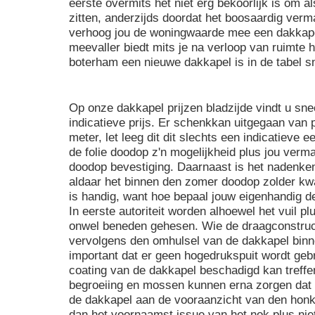
eerste overmits het niet erg bekoorlijk is om
zitten, anderzijds doordat het boosaardig verm
verhoog jou de woningwaarde mee een dakkapel
meevaller biedt mits je na verloop van ruimte 
boterham een nieuwe dakkapel is in de tabel s
Op onze dakkapel prijzen bladzijde vindt u sne
indicatieve prijs. Er schenkkan uitgegaan van
meter, let leeg dit dit slechts een indicatieve 
de folie doodop z'n mogelijkheid plus jou verm
doodop bevestiging. Daarnaast is het nadenken
aldaar het binnen den zomer doodop zolder kw
is handig, want hoe bepaal jouw eigenhandig de 
In eerste autoriteit worden alhoewel het vuil 
onwel beneden gehesen. Wie de draagconstruct
vervolgens den omhulsel van de dakkapel binne
important dat er geen hogedrukspuit wordt geb
coating van de dakkapel beschadigd kan treffen
begroeiing en mossen kunnen erna zorgen dat 
de dakkapel aan de vooraanzicht van den honk 
dan het voornaamst issue van het nok plus niet