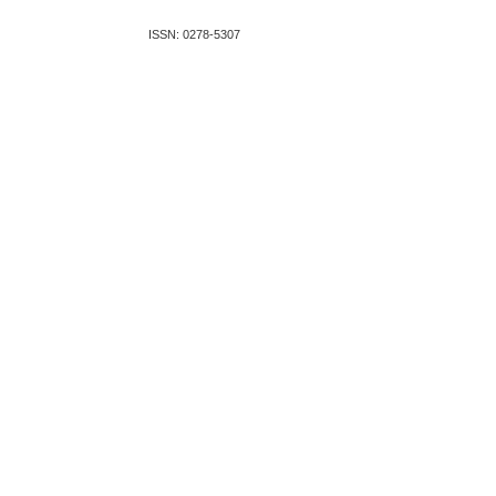
ISSN: 0278-5307