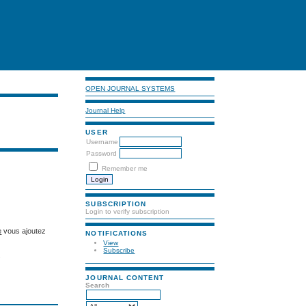
OPEN JOURNAL SYSTEMS
Journal Help
USER
Username
Password
Remember me
SUBSCRIPTION
Login to verify subscription
e
vous ajoutez
NOTIFICATIONS
View
Subscribe
.
JOURNAL CONTENT
Search