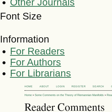
Other Journals
Font Size
Information
For Readers
For Authors
For Librarians
HOME
ABOUT
LOGIN
REGISTER
SEARCH
Home
>
Some Comments on the Theory of Riemannian Manifolds
>
Rea
Reader Comments